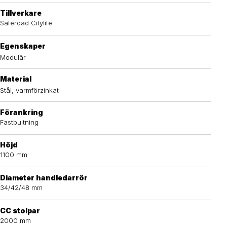
Tillverkare
Saferoad Citylife
Egenskaper
Modulär
Material
Stål, varmförzinkat
Förankring
Fastbultning
Höjd
1100 mm
Diameter handledarrör
34/42/48 mm
CC stolpar
2000 mm