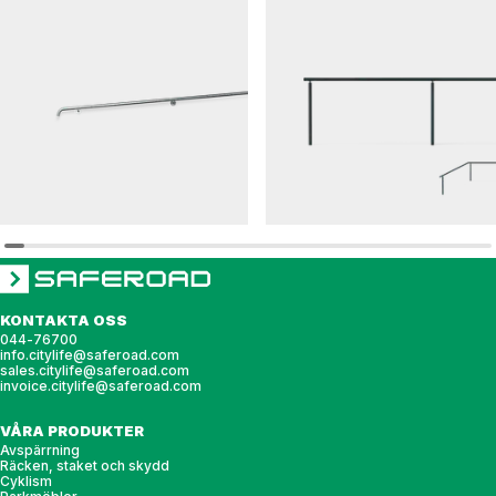
FLEXI
OPTI
Räcke FLEXI vägg
Räcke OPTI hängräcke
KONTAKTA OSS
044-76700
info.citylife@saferoad.com
sales.citylife@saferoad.com
invoice.citylife@saferoad.com
VÅRA PRODUKTER
Avspärrning
Räcken, staket och skydd
Cyklism