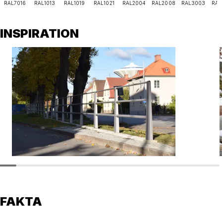
RAL7016
RAL1013
RAL1019
RAL1021
RAL2004
RAL2008
RAL3003
RAL
INSPIRATION
FAKTA