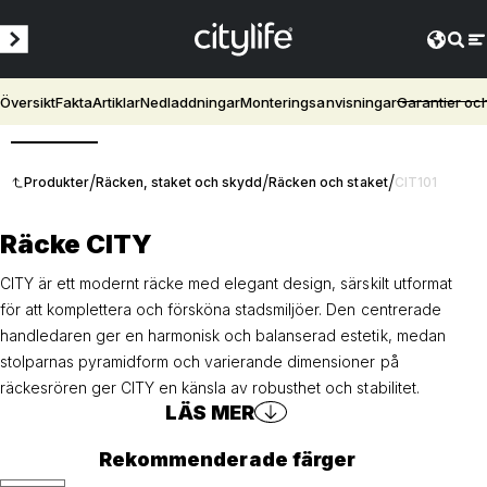
Översikt
Fakta
Artiklar
Nedladdningar
Monteringsanvisningar
Garantier oc
3D
/
/
/
Produkter
Räcken, staket och skydd
Räcken och staket
CIT101
Räcke CITY
CITY är ett modernt räcke med elegant design, särskilt utformat
för att komplettera och försköna stadsmiljöer. Den centrerade
handledaren ger en harmonisk och balanserad estetik, medan
stolparnas pyramidform och varierande dimensioner på
räckesrören ger CITY en känsla av robusthet och stabilitet.
LÄS MER
Rekommenderade färger