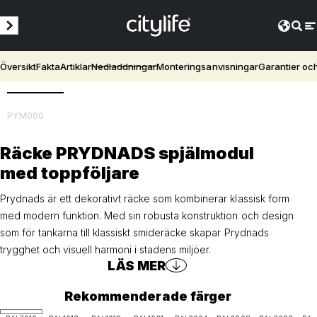
Översikt
Fakta
Artiklar
Nedladdningar
Monteringsanvisningar
Garantier oc
3D
PYM000
Räcke PRYDNADS spjälmodul
med toppföljare
Prydnads är ett dekorativt räcke som kombinerar klassisk form
med modern funktion. Med sin robusta konstruktion och design
som för tankarna till klassiskt smideräcke skapar Prydnads
trygghet och visuell harmoni i stadens miljöer.
LÄS MER
Rekommenderade färger