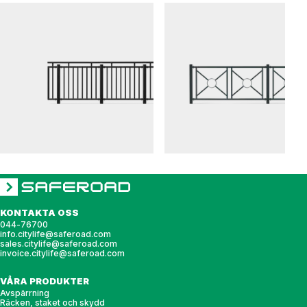
PRYDNADS
PRYDNADS
Räcke PRYDNADS spjälmodul med toppföljare
Räcke PRYDNADS solmodul
KONTAKTA OSS
044-76700
info.citylife@saferoad.com
sales.citylife@saferoad.com
invoice.citylife@saferoad.com
VÅRA PRODUKTER
Avspärrning
Räcken, staket och skydd