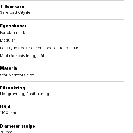
Tillverkare
Saferoad Citylife
Egenskaper
För plan mark
Modulär
Fallskyddsräcke dimensionerad för ≤3 kN/m
Med räckesfyllning, stål
Material
Stål, varmförzinkat
Förankring
Nedgrävning, Fastbultning
Höjd
1100 mm
Diameter stolpe
76 mm