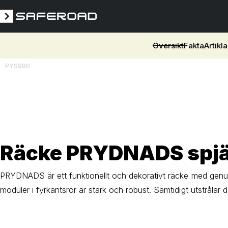
Översikt
Fakta
Artikla
PYS980
3D
Räcke PRYDNADS spj
PRYDNADS är ett funktionellt och dekorativt räcke med genu
moduler i fyrkantsrör är stark och robust. Samtidigt utstrålar