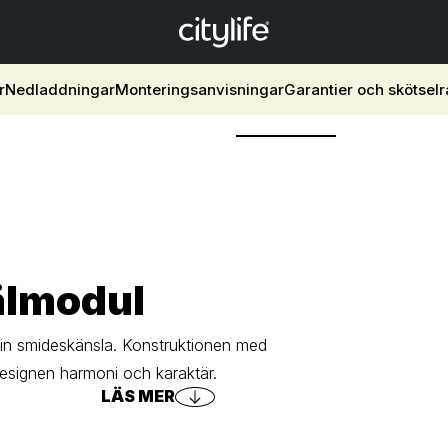
r
Nedladdningar
Monteringsanvisningar
Garantier och skötsel
älmodul
in smideskänsla. Konstruktionen med
 designen harmoni och karaktär.
LÄS MER