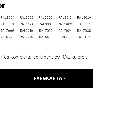
er
RAL2004
RAL2008
RAL3003
RAL3015
RAL3020
RAL5019
RAL5024
RAL6007
RAL6009
RAL6010
RAL7006
RAL7010
RAL7022
RAL7024
RAL7035
RAL9006
RAL9007
RAL9010
VFZ
CORTEN
ifes kompletta sortiment av RAL-kulörer,
FÄRGKARTA