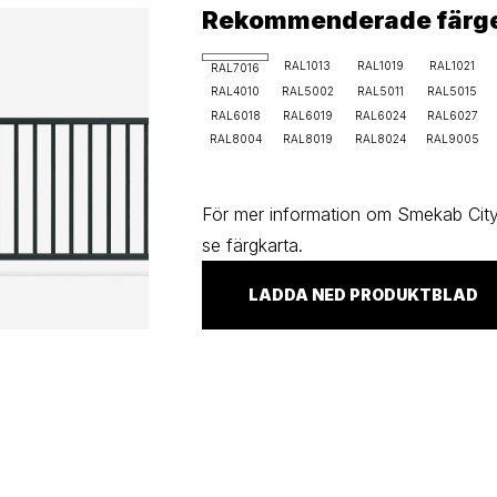
Rekommenderade färg
RAL1013
RAL1019
RAL1021
RAL7016
RAL4010
RAL5002
RAL5011
RAL5015
RAL6018
RAL6019
RAL6024
RAL6027
RAL8004
RAL8019
RAL8024
RAL9005
För mer information om Smekab Cityl
se färgkarta.
LADDA NED PRODUKTBLAD