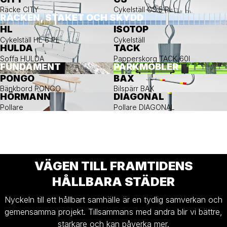
Räcke CITY
Cykelställ CS 5 PL
RÄCKEN, STAKET OCH SKYDD
HL
ISOTOP
Cykelställ HL 6 PL
Cykelställ
HULDA
TACK
Soffa HULDA
Papperskorg TACK 60l
FUNDAMENT
PARKMÖBLER
PONGO
BAX
Bänkbord PONGO
Bilspärr BAX
HÖRMANN
DIAGONAL
Pollare
Pollare DIAGONAL
VÄGEN TILL FRAMTIDENS
HÅLLBARA STÄDER
Nyckeln till ett hållbart samhälle är en tydlig samverkan och
gemensamma projekt. Tillsammans med andra blir vi bättre,
starkare och kan påverka mer.