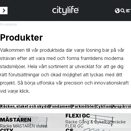
Produkter
Produkter
Välkommen till vår produktsida där varje lösning bär på vår
strävan efter att vara med och forma framtidens moderna
stadsmiljöer. Hela vårt sortiment är utvecklat för att ge dig
rätt förutsättningar och ökad möjlighet att lyckas med ditt
projekt. Så börja utforska vår precision och innovationskraft
vid varje klick.
Räcken, staket och skydd
Fundament
Parkmöbler
Cyklism
Avspärrn
FLEXI GC
MÄSTAREN
Räcke Gång & Cykelbaneräcke
Räcke MÄSTAREN sluten
FLEXI GC
CITY
CS