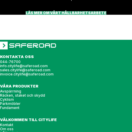
LÄS MER OM VÅRT HÅLLBARHETSARBETE
KONTAKTA OSS
044-76700
info.citylife@saferoad.com
sales.citylife@saferoad.com
invoice.citylife@saferoad.com
VÅRA PRODUKTER
Avspärrning
Räcken, staket och skydd
Cyklism
Parkmöbler
Fundament
VÄLKOMMEN TILL CITYLIFE
Kontakt
Om oss