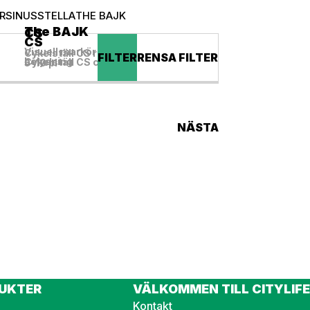
R
SINUS
STELLA
THE BAJK
The BAJK
CS
CS
Visuell markör The BAJK med
Cykelställ CS ramlåsning c/c 480
FILTER
RENSA FILTER
belysning
Cykelställ CS c/c 480 3 pl
5-10 pl
NÄSTA
UKTER
VÄLKOMMEN TILL CITYLIFE
Kontakt