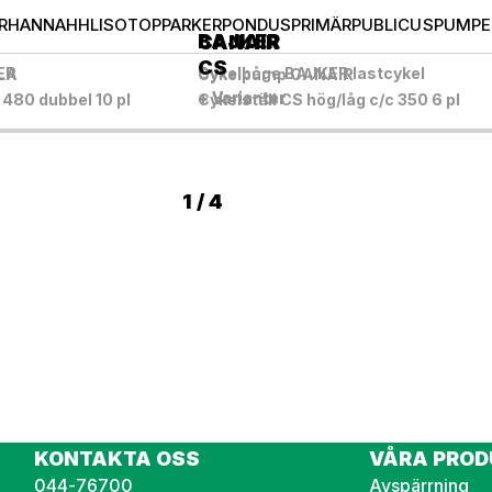
R
HANNAH
HL
ISOTOP
PARKER
PONDUS
PRIMÄR
PUBLICUS
PUMPE
BAJKER
CANAIR
CS
ER
Cykelbåge BAJKER lastcykel
LLA
Cykelpump CANAIR
+ Varianter
+ Varianter
 480 dubbel 10 pl
Cykelställ CS hög/låg c/c 350 6 pl
1 / 4
KONTAKTA OSS
VÅRA PROD
044-76700
Avspärrning