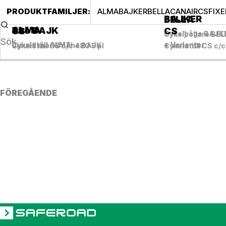
PRODUKTFAMILJER
:
ALMA
BAJKER
BELLA
CANAIR
CS
FIXE
BAJKER
BELLA
ALMA
The BAJK
CS
CS
Cykelbåge BAJK
Cykelpollare BE
Cykelställ ALMA
+ Varianter
Visuell markör The BAJK
+ Varianter
Cykelställ CS c/c 480 5 pl
Cykelställ CS c/c
FÖREGÅENDE