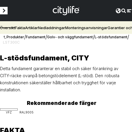
Översikt
Fakta
Artiklar
Nedladdningar
Monteringsanvisningar
Garantier oc
/
/
/
/
Produkter
Fundament
Golv- och väggfundament
L-stödsfundament
LST300C
L-stödsfundament, CITY
Detta fundament garanterar en stabil och säker förankring av
CITY-räcke ovanpå betongstödelement (L-stöd). Den robusta
konstruktionen säkerställer hållbarhet och trygghet för varje
installation.
Rekommenderade färger
VFZ
RAL9005
FAKTA