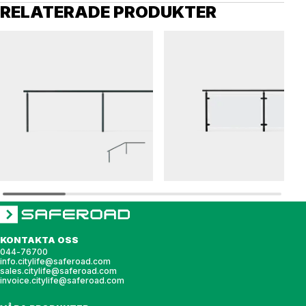
RELATERADE PRODUKTER
OPTI
OPTI
Räcke OPTI hängräcke
Räcke OPTI glasmodul
KONTAKTA OSS
044-76700
info.citylife@saferoad.com
sales.citylife@saferoad.com
invoice.citylife@saferoad.com