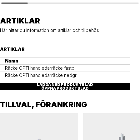
OPTI
OPTI
Räcke OPTI glasmodul
Räcke OPTI spjälmodul
ARTIKLAR
Här hittar du information om artiklar och tillbehör.
ARTIKLAR
Namn
Räcke OPTI handledarräcke fastb
Räcke OPTI handledarräcke nedgr
LADDA NED PRODUKTBLAD
ÖPPNA PRODUKTBLAD
TILLVAL, FÖRANKRING