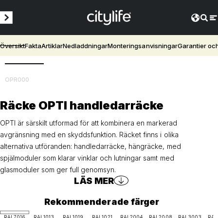
Översikt
Fakta
Artiklar
Nedladdningar
Monteringsanvisningar
Garantier oc
3D
OPR000
Räcke OPTI handledarräcke
OPTI är särskilt utformad för att kombinera en markerad
avgränsning med en skyddsfunktion. Räcket finns i olika
alternativa utföranden: handledarräcke, hängräcke, med
spjälmoduler som klarar vinklar och lutningar samt med
glasmoduler som ger full genomsyn.
LÄS MER
Rekommenderade färger
RAL7016
RAL1013
RAL1019
RAL1021
RAL2004
RAL2008
RAL3003
RAL