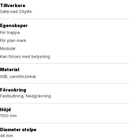
Tillverkare
Saferoad Citylife
Egenskaper
För trappa
För plan mark
Modulär
Kan förses med belysning
Material
Stål, varmförzinkat
Förankring
Fastbultning, Nedgrävning
Höjd
1100 mm
Diameter stolpe
48 mm