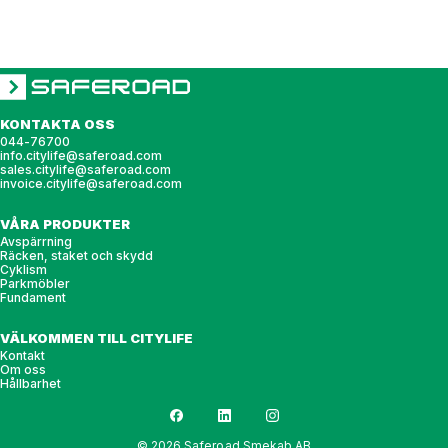
KONTAKTA OSS
044-76700
info.citylife@saferoad.com
sales.citylife@saferoad.com
invoice.citylife@saferoad.com
VÅRA PRODUKTER
Avspärrning
Räcken, staket och skydd
Cyklism
Parkmöbler
Fundament
VÄLKOMMEN TILL CITYLIFE
Kontakt
Om oss
Hållbarhet
© 2026 Saferoad Smekab AB