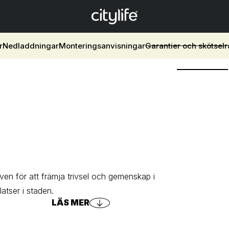
r
Nedladdningar
Monteringsanvisningar
Garantier och skötsel
en för att främja trivsel och gemenskap i
latser i staden.
LÄS MER