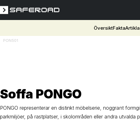
Översikt
Fakta
Artikla
PON501
3D
Soffa PONGO
PONGO representerar en distinkt möbelserie, noggrant formgiv
parkmiljöer, på rastplatser, i skolområden eller andra utvalda p