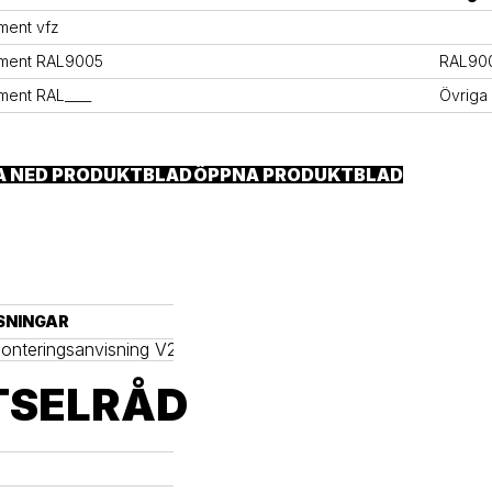
ment vfz
ament RAL9005
RAL90
ment RAL____
Övriga
A NED PRODUKTBLAD
ÖPPNA PRODUKTBLAD
SNINGAR
nteringsanvisning V20260211
TSELRÅD