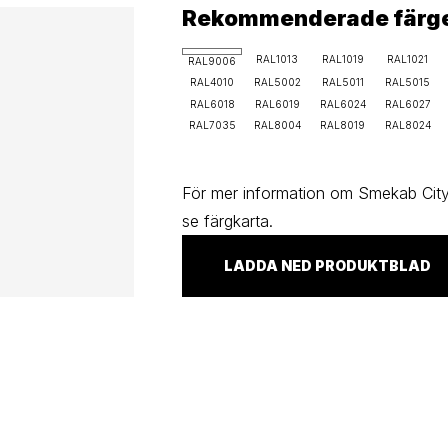
Rekommenderade färg
RAL1013
RAL1019
RAL1021
RAL9006
RAL4010
RAL5002
RAL5011
RAL5015
RAL6018
RAL6019
RAL6024
RAL6027
RAL7035
RAL8004
RAL8019
RAL8024
För mer information om Smekab Cityl
se färgkarta.
LADDA NED PRODUKTBLAD