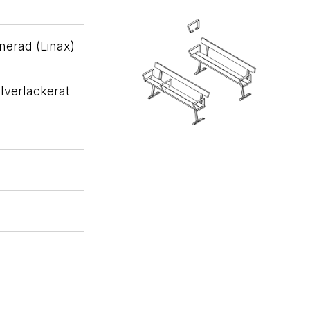
gnerad (Linax)
lverlackerat