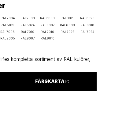
er
RAL2004
RAL2008
RAL3003
RAL3015
RAL3020
RAL5019
RAL5024
RAL6007
RAL6009
RAL6010
RAL7006
RAL7010
RAL7016
RAL7022
RAL7024
RAL9005
RAL9007
RAL9010
ifes kompletta sortiment av RAL-kulörer,
FÄRGKARTA