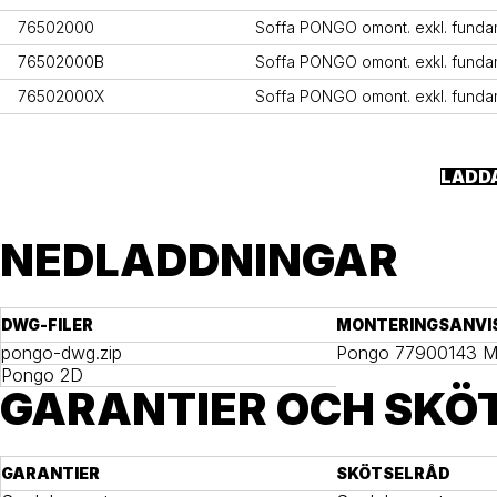
76502000
Soffa PONGO omont. exkl. funda
76502000B
Soffa PONGO omont. exkl. fund
76502000X
Soffa PONGO omont. exkl. funda
LADD
NEDLADDNINGAR
DWG-FILER
MONTERINGSANVI
pongo-dwg.zip
Pongo 77900143 Mo
Pongo 2D
GARANTIER OCH SKÖ
GARANTIER
SKÖTSELRÅD