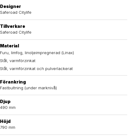
Designer
Saferoad Citylife
Tillverkare
Saferoad Citylife
Material
Furu, limfog, linoljeimpregnerad (Linax)
Stål, varmförzinkat
Stål, varmförzinkat och pulverlackerat
Förankring
Fastbultning (under marknivå)
Djup
490 mm
Höjd
790 mm