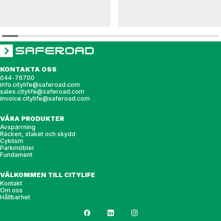
HULDA
HULDA
Soffa HULDA
Soffa HULDA singel med armstöd
KONTAKTA OSS
044-76700
info.citylife@saferoad.com
sales.citylife@saferoad.com
invoice.citylife@saferoad.com
VÅRA PRODUKTER
Avspärrning
Räcken, staket och skydd
Cyklism
Parkmöbler
Fundament
VÄLKOMMEN TILL CITYLIFE
Kontakt
Om oss
Hållbarhet