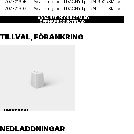
70732160B
Avlastningsbord DAGNY kpl. RAL9005
Stål, varmför
70732160X
Avlastningsbord DAGNY kpl. RAL___
Stål, varmför
LADDA NED PRODUKTBLAD
ÖPPNA PRODUKTBLAD
TILLVAL, FÖRANKRING
UNIVERSAL
Betongfundament, universal 112
NEDLADDNINGAR