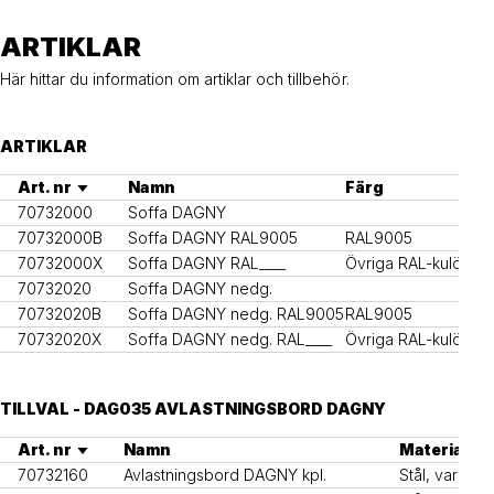
ARTIKLAR
Här hittar du information om artiklar och tillbehör.
ARTIKLAR
Art. nr
Namn
Färg
70732000
Soffa DAGNY
1
70732000B
Soffa DAGNY RAL9005
RAL9005
1
70732000X
Soffa DAGNY RAL____
Övriga RAL-kulörer
1
70732020
Soffa DAGNY nedg.
1
70732020B
Soffa DAGNY nedg. RAL9005
RAL9005
1
70732020X
Soffa DAGNY nedg. RAL____
Övriga RAL-kulörer
1
TILLVAL - DAG035 AVLASTNINGSBORD DAGNY
Art. nr
Namn
Material
70732160
Avlastningsbord DAGNY kpl.
Stål, varmför