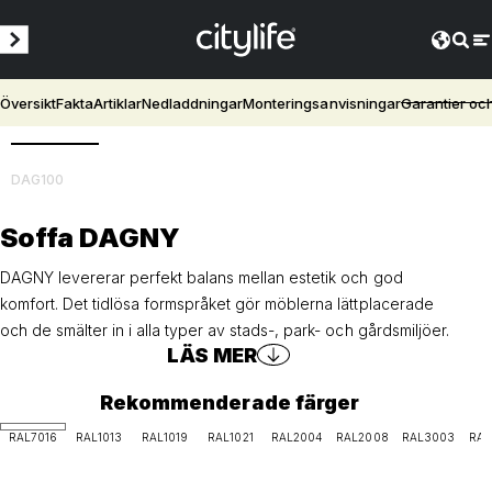
Översikt
Fakta
Artiklar
Nedladdningar
Monteringsanvisningar
Garantier oc
3D
DAG100
Soffa DAGNY
DAGNY levererar perfekt balans mellan estetik och god
komfort. Det tidlösa formspråket gör möblerna lättplacerade
och de smälter in i alla typer av stads-, park- och gårdsmiljöer.
LÄS MER
Rekommenderade färger
RAL7016
RAL1013
RAL1019
RAL1021
RAL2004
RAL2008
RAL3003
RAL