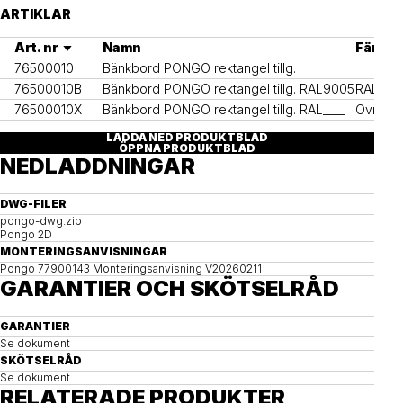
ARTIKLAR
Art. nr
Namn
Färg
76500010
Bänkbord PONGO rektangel tillg.
76500010B
Bänkbord PONGO rektangel tillg. RAL9005
RAL900
76500010X
Bänkbord PONGO rektangel tillg. RAL____
Övriga 
LADDA NED PRODUKTBLAD
ÖPPNA PRODUKTBLAD
NEDLADDNINGAR
DWG-FILER
pongo-dwg.zip
Pongo 2D
MONTERINGSANVISNINGAR
Pongo 77900143 Monteringsanvisning V20260211
GARANTIER OCH SKÖTSELRÅD
GARANTIER
Se dokument
SKÖTSELRÅD
Se dokument
RELATERADE PRODUKTER