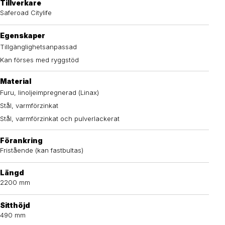
Tillverkare
Saferoad Citylife
Egenskaper
Tillgänglighetsanpassad
Kan förses med ryggstöd
Material
Furu, linoljeimpregnerad (Linax)
Stål, varmförzinkat
Stål, varmförzinkat och pulverlackerat
Förankring
Fristående (kan fastbultas)
Längd
2200 mm
Sitthöjd
490 mm