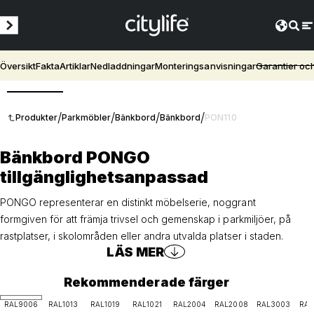
Översikt
Fakta
Artiklar
Nedladdningar
Monteringsanvisningar
Garantier oc
3D
/
/
/
/
Produkter
Parkmöbler
Bänkbord
Bänkbord
PON110
Bänkbord PONGO
tillgänglighetsanpassad
PONGO representerar en distinkt möbelserie, noggrant
formgiven för att främja trivsel och gemenskap i parkmiljöer, på
rastplatser, i skolområden eller andra utvalda platser i staden.
LÄS MER
Rekommenderade färger
RAL9006
RAL1013
RAL1019
RAL1021
RAL2004
RAL2008
RAL3003
RAL