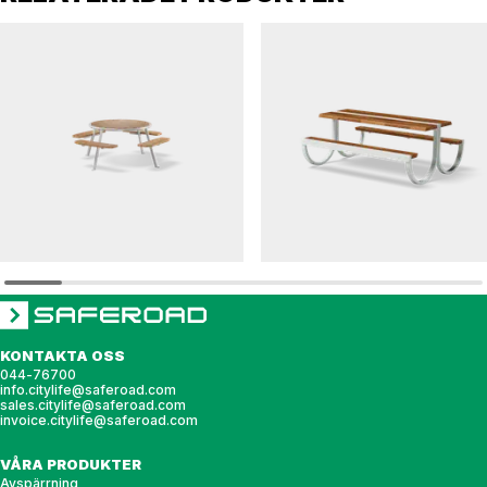
PONGO
D'ARC
Bänkbord PONGO cirkel
Bänkbord D'ARC
KONTAKTA OSS
044-76700
info.citylife@saferoad.com
sales.citylife@saferoad.com
invoice.citylife@saferoad.com
VÅRA PRODUKTER
Avspärrning