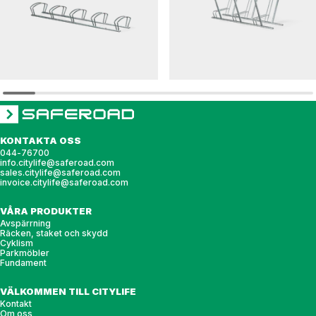
ALMA
CS
Cykelställ ALMA
Cykelställ CS c/c 480 3 pl
KONTAKTA OSS
044-76700
info.citylife@saferoad.com
sales.citylife@saferoad.com
invoice.citylife@saferoad.com
VÅRA PRODUKTER
Avspärrning
Räcken, staket och skydd
Cyklism
Parkmöbler
Fundament
VÄLKOMMEN TILL CITYLIFE
Kontakt
Om oss