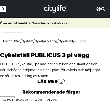
Översikt
Fakta
Artiklar
Garantier och skötselråd
3D
/
/
/
/
Produkter
Cyklism
Cykelparkering
Cykelställ
PUB310
Cykelställ PUBLICUS 3 pl vägg
PUBLICUS cykelställ/-pollare har en stilren och smart design
där rörbågen erbjuder en stabil plats för cykeln och möjliggör
en säker fastlåsning av ramen.
LÄS MER
Rekommenderade färger
RAL3003
RAL6009
RAL9005
RAL9007