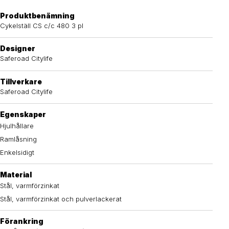
Produktbenämning
Cykelställ CS c/c 480 3 pl
Designer
Saferoad Citylife
Tillverkare
Saferoad Citylife
Egenskaper
Hjulhållare
Ramlåsning
Enkelsidigt
Material
Stål, varmförzinkat
Stål, varmförzinkat och pulverlackerat
Förankring