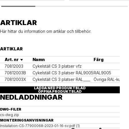
CS
CS
Cykelställ CS c/c 480 3 pl
Cykelställ CS c/c 480 5 pl
ARTIKLAR
Här hittar du information om artiklar och tillbehör.
ARTIKLAR
Art. nr
Namn
Färg
70812003
Cykelställ CS 3 platser vfz
70812003B
Cykelställ CS 3 platser RAL9005
RAL9005
70812003X
Cykelställ CS 3 platser RAL____
Övriga RAL-kulöre
LADDA NED PRODUKTBLAD
ÖPPNA PRODUKTBLAD
NEDLADDNINGAR
DWG-FILER
cs-dwg.zip
MONTERINGSANVISNINGAR
Installation-CS-77900068-2023-01-16-sv.pdf (1)