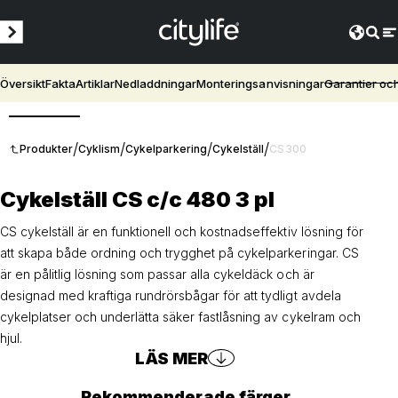
Översikt
Fakta
Artiklar
Nedladdningar
Monteringsanvisningar
Garantier oc
3D
/
/
/
/
Produkter
Cyklism
Cykelparkering
Cykelställ
CS300
Cykelställ CS c/c 480 3 pl
CS cykelställ är en funktionell och kostnadseffektiv lösning för
att skapa både ordning och trygghet på cykelparkeringar. CS
är en pålitlig lösning som passar alla cykeldäck och är
designad med kraftiga rundrörsbågar för att tydligt avdela
cykelplatser och underlätta säker fastlåsning av cykelram och
hjul.
LÄS MER
Rekommenderade färger