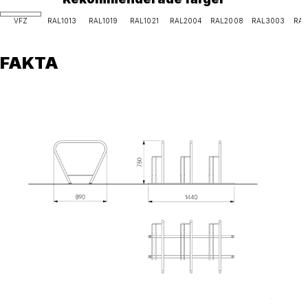
VFZ
RAL1013
RAL1019
RAL1021
RAL2004
RAL2008
RAL3003
RAL
FAKTA