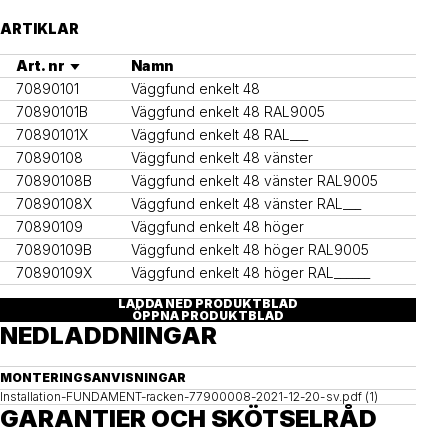
ARTIKLAR
Art. nr
Namn
70890101
Väggfund enkelt 48
70890101B
Väggfund enkelt 48 RAL9005
70890101X
Väggfund enkelt 48 RAL___
70890108
Väggfund enkelt 48 vänster
70890108B
Väggfund enkelt 48 vänster RAL9005
70890108X
Väggfund enkelt 48 vänster RAL___
70890109
Väggfund enkelt 48 höger
70890109B
Väggfund enkelt 48 höger RAL9005
70890109X
Väggfund enkelt 48 höger RAL______
LADDA NED PRODUKTBLAD
ÖPPNA PRODUKTBLAD
NEDLADDNINGAR
MONTERINGSANVISNINGAR
Installation-FUNDAMENT-racken-77900008-2021-12-20-sv.pdf (1)
GARANTIER OCH SKÖTSELRÅD