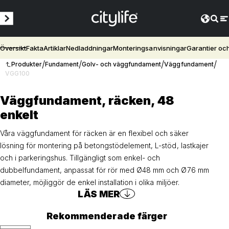
Översikt
Fakta
Artiklar
Nedladdningar
Monteringsanvisningar
Garantier oc
/
/
/
/
Produkter
Fundament
Golv- och väggfundament
Väggfundament
VGG100
Väggfundament, räcken, 48
enkelt
Våra väggfundament för räcken är en flexibel och säker
lösning för montering på betongstödelement, L-stöd, lastkajer
och i parkeringshus. Tillgängligt som enkel- och
dubbelfundament, anpassat för rör med Ø48 mm och Ø76 mm
diameter, möjliggör de enkel installation i olika miljöer.
LÄS MER
Rekommenderade färger