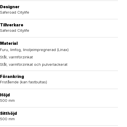
Designer
Saferoad Citylife
Tillverkare
Saferoad Citylife
Material
Furu, limfog, linoljeimpregnerad (Linax)
Stål, varmförzinkat
Stål, varmförzinkat och pulverlackerat
Förankring
Fristående (kan fastbultas)
Höjd
500 mm
Sitthöjd
500 mm