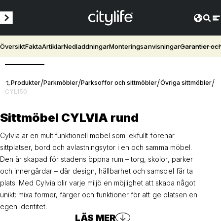
Översikt
Fakta
Artiklar
Nedladdningar
Monteringsanvisningar
Garantier oc
3D
/
/
/
/
Produkter
Parkmöbler
Parksoffor och sittmöbler
Övriga sittmöbler
CYL150
Sittmöbel CYLVIA rund
Cylvia är en multifunktionell möbel som lekfullt förenar
sittplatser, bord och avlastningsytor i en och samma möbel.
Den är skapad för stadens öppna rum – torg, skolor, parker
och innergårdar – där design, hållbarhet och samspel får ta
plats. Med Cylvia blir varje miljö en möjlighet att skapa något
unikt: mixa former, färger och funktioner för att ge platsen en
egen identitet.
LÄS MER