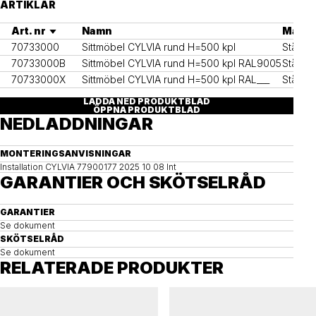
ARTIKLAR
Art. nr
Namn
Materi
70733000
Sittmöbel CYLVIA rund H=500 kpl
Stål, v
70733000B
Sittmöbel CYLVIA rund H=500 kpl RAL9005
Stål, v
70733000X
Sittmöbel CYLVIA rund H=500 kpl RAL___
Stål, v
LADDA NED PRODUKTBLAD
ÖPPNA PRODUKTBLAD
NEDLADDNINGAR
MONTERINGSANVISNINGAR
Installation CYLVIA 77900177 2025 10 08 Int
GARANTIER OCH SKÖTSELRÅD
GARANTIER
Se dokument
SKÖTSELRÅD
Se dokument
RELATERADE PRODUKTER