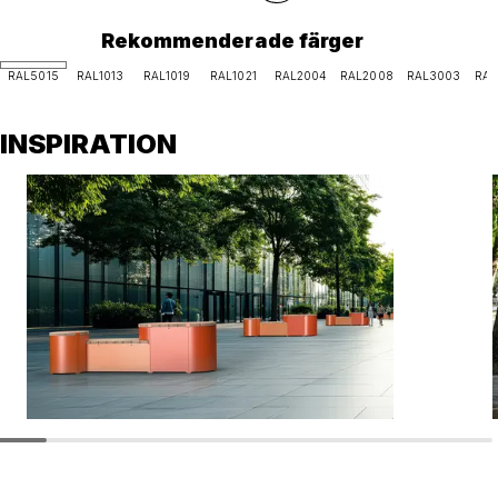
Rekommenderade färger
RAL5015
RAL1013
RAL1019
RAL1021
RAL2004
RAL2008
RAL3003
RAL
INSPIRATION