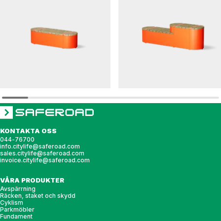
CYLVIA
CYLVIA
Sittmöbel CYLVIA lång
Sittmöbel CYLVIA 2 moduler
KONTAKTA OSS
044-76700
info.citylife@saferoad.com
sales.citylife@saferoad.com
invoice.citylife@saferoad.com
VÅRA PRODUKTER
Avspärrning
Räcken, staket och skydd
Cyklism
Parkmöbler
Fundament