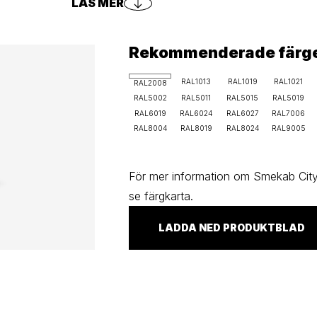
LÄS MER
Rekommenderade färg
RAL1013
RAL1019
RAL1021
RAL2008
RAL5002
RAL5011
RAL5015
RAL5019
RAL6019
RAL6024
RAL6027
RAL7006
RAL8004
RAL8019
RAL8024
RAL9005
För mer information om Smekab Cityl
se färgkarta.
LADDA NED PRODUKTBLAD