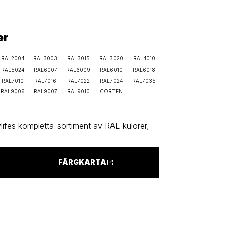
er
RAL2004
RAL3003
RAL3015
RAL3020
RAL4010
RAL5024
RAL6007
RAL6009
RAL6010
RAL6018
RAL7010
RAL7016
RAL7022
RAL7024
RAL7035
RAL9006
RAL9007
RAL9010
CORTEN
ifes kompletta sortiment av RAL-kulörer,
FÄRGKARTA