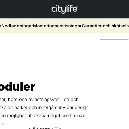
r
Nedladdningar
Monteringsanvisningar
Garantier och skötsel
oduler
atser, bord och avlastningsytor i en och
olor, parker och innergårdar – där design,
ö en möjlighet att skapa något unikt: mixa
tet.