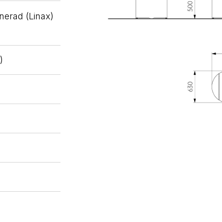
gnerad (Linax)
)