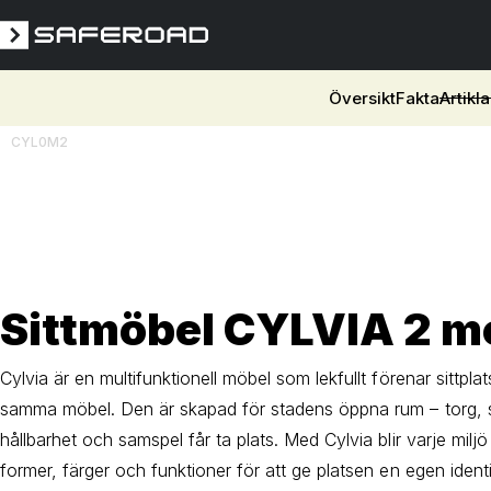
Översikt
Fakta
Artikla
CYL0M2
3D
Sittmöbel CYLVIA 2 m
Cylvia är en multifunktionell möbel som lekfullt förenar sittpl
samma möbel. Den är skapad för stadens öppna rum – torg, sk
hållbarhet och samspel får ta plats. Med Cylvia blir varje milj
former, färger och funktioner för att ge platsen en egen identi