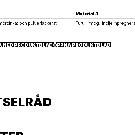
Material 3
rmförzinkat och pulverlackerat
Furu, limfog, linoljeimpregner
A NED PRODUKTBLAD
ÖPPNA PRODUKTBLAD
TSELRÅD