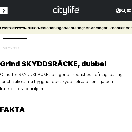
Översikt
Fakta
Artiklar
Nedladdningar
Monteringsanvisningar
Garantier oc
3D
SKY931D
Grind SKYDDSRÄCKE, dubbel
Grind för SKYDDSRÄCKE som ger en robust och pålitlig lösning
för att säkerställa trygghet och skydd i olika offentliga och
trafikrelaterade miljöer.
FAKTA