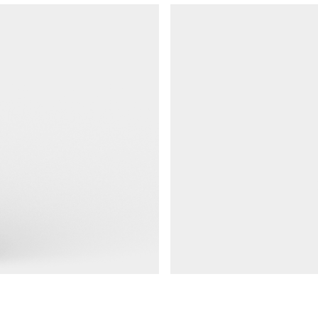
Räcken 76
Nedgrävningsfundament, räcke