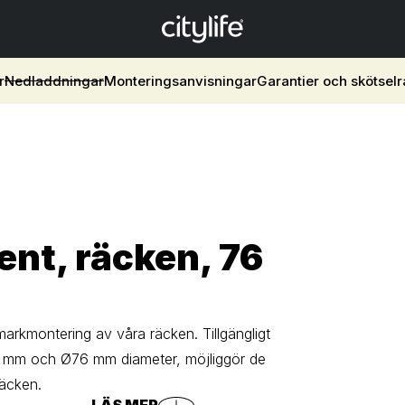
r
Nedladdningar
Monteringsanvisningar
Garantier och skötsel
nt, räcken, 76
arkmontering av våra räcken. Tillgängligt
 mm och Ø76 mm diameter, möjliggör de
räcken.