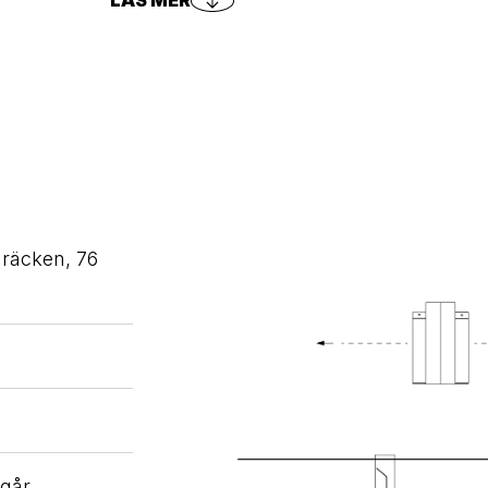
LÄS MER
räcken, 76
ngår