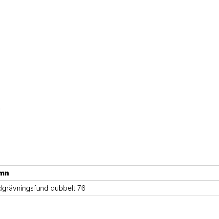
.
mn
grävningsfund dubbelt 76