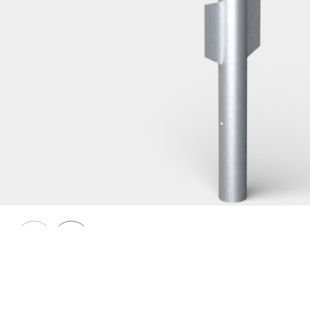
Räcken 76
Nedgrävningsfundament, räcken, 76 enkelt