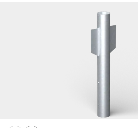
Räcken 76
Nedgrävningsfundament, räcken, 76 enkelt