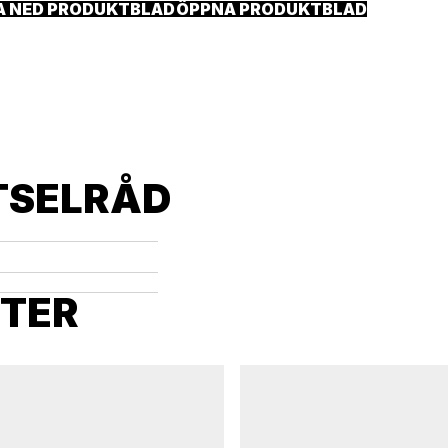
A NED PRODUKTBLAD
ÖPPNA PRODUKTBLAD
f (1)
TSELRÅD
KTER