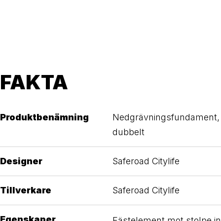
FAKTA
Produktbenämning
Nedgrävningsfundament, 
dubbelt
Designer
Saferoad Citylife
Tillverkare
Saferoad Citylife
Egenskaper
Fästelement mot stolpe i