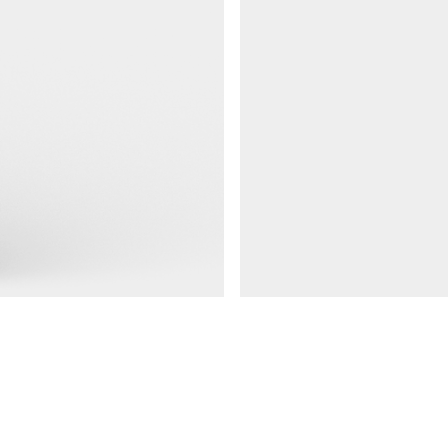
Räcken 48
Nedgrävningsfundament, räcken