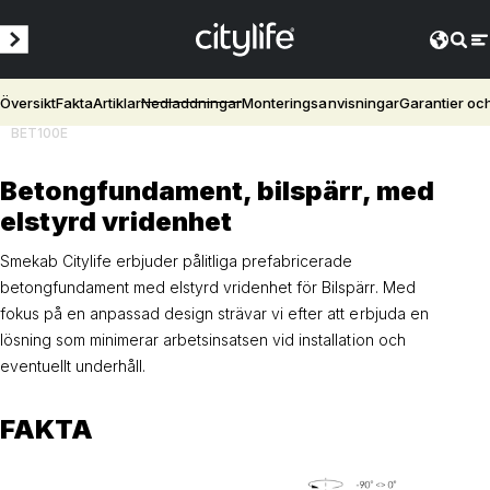
Översikt
Fakta
Artiklar
Nedladdningar
Monteringsanvisningar
Garantier oc
BET100E
Betongfundament, bilspärr, med
elstyrd vridenhet
Smekab Citylife erbjuder pålitliga prefabricerade
betongfundament med elstyrd vridenhet för Bilspärr. Med
fokus på en anpassad design strävar vi efter att erbjuda en
lösning som minimerar arbetsinsatsen vid installation och
eventuellt underhåll.
FAKTA