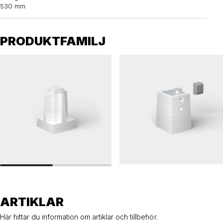
530 mm
PRODUKTFAMILJ
AVSPÄRRNING
AVSPÄRRNING
Betongfundament, bilspärr/avspärrning
Betongfundament, bilspärr, med elstyrd
vridenhet
ARTIKLAR
Här hittar du information om artiklar och tillbehör.