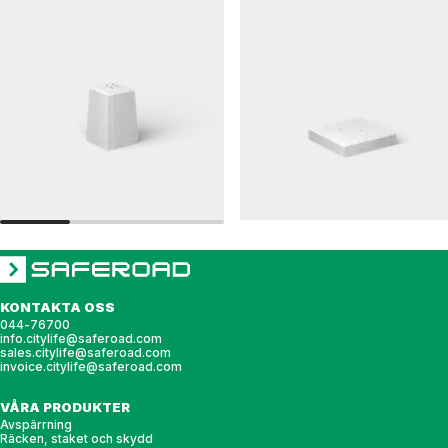
CITY
PUBLICUS
Betongfundament, CITY
Betongfundament, PUBLICUS diagonal
KONTAKTA OSS
044-76700
info.citylife@saferoad.com
sales.citylife@saferoad.com
invoice.citylife@saferoad.com
VÅRA PRODUKTER
Avspärrning
Räcken, staket och skydd