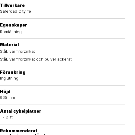
Tillverkare
Saferoad Citylife
Egenskaper
Ramlåsning
Material
Stål, varmförzinkat
Stål, varmförzinkat och pulverlackerat
Förankring
Ingjutning
Höjd
965 mm
Antal cykelplatser
1 - 2 st
Rekommenderat