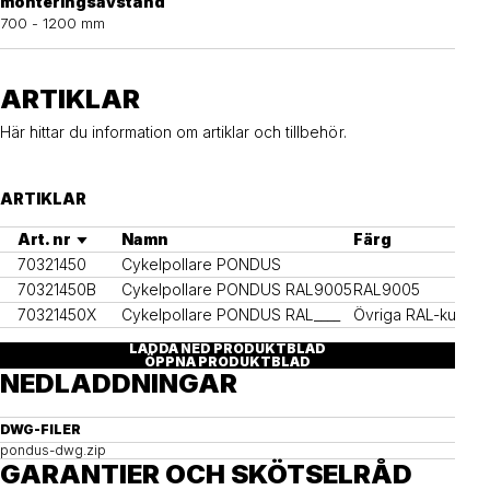
monteringsavstånd
700 - 1200 mm
ARTIKLAR
Här hittar du information om artiklar och tillbehör.
ARTIKLAR
Art. nr
Namn
Färg
70321450
Cykelpollare PONDUS
70321450B
Cykelpollare PONDUS RAL9005
RAL9005
70321450X
Cykelpollare PONDUS RAL____
Övriga RAL-kulöre
LADDA NED PRODUKTBLAD
ÖPPNA PRODUKTBLAD
NEDLADDNINGAR
DWG-FILER
pondus-dwg.zip
GARANTIER OCH SKÖTSELRÅD