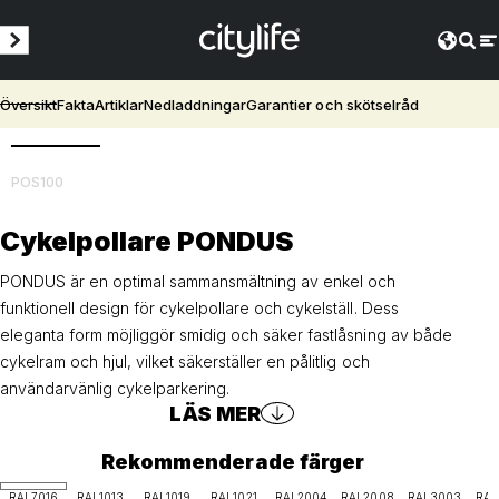
Översikt
Fakta
Artiklar
Nedladdningar
Garantier och skötselråd
3D
POS100
Cykelpollare PONDUS
PONDUS är en optimal sammansmältning av enkel och
funktionell design för cykelpollare och cykelställ. Dess
eleganta form möjliggör smidig och säker fastlåsning av både
cykelram och hjul, vilket säkerställer en pålitlig och
användarvänlig cykelparkering.
LÄS MER
Rekommenderade färger
RAL7016
RAL1013
RAL1019
RAL1021
RAL2004
RAL2008
RAL3003
RAL