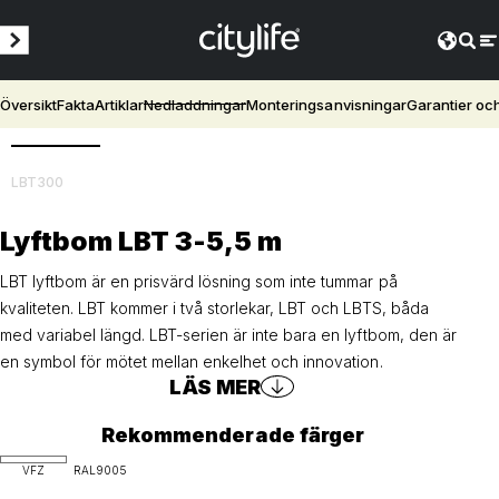
Översikt
Fakta
Artiklar
Nedladdningar
Monteringsanvisningar
Garantier oc
3D
LBT300
Lyftbom LBT 3-5,5 m
LBT lyftbom är en prisvärd lösning som inte tummar på
kvaliteten. LBT kommer i två storlekar, LBT och LBTS, båda
med variabel längd. LBT-serien är inte bara en lyftbom, den är
en symbol för mötet mellan enkelhet och innovation.
LÄS MER
Rekommenderade färger
VFZ
RAL9005