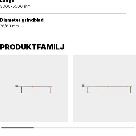
Längd
3000-5500 mm
Diameter grindblad
76/63 mm
PRODUKTFAMILJ
LBT
LBT
Lyftbom LBT 3-5,5 m
Lyftbom LBTS 5-7 m