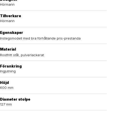
Hörmann
Tillverkare
Hörmann
Egenskaper
Instegsmodell med bra förhållande pris-prestanda
Material
Rostfritt stål, pulverlackerat
Förankring
Ingjutning
Höjd
600 mm
Diameter stolpe
127 mm