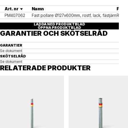
Art. nr
Namn
Färg
PM407062
Fast pollare Ø127x600mm, rostf, lack, fästjärn
RAL7
LADDA NED PRODUKTBLAD
ÖPPNA PRODUKTBLAD
GARANTIER OCH SKÖTSELRÅD
GARANTIER
Se dokument
SKÖTSELRÅD
Se dokument
RELATERADE PRODUKTER