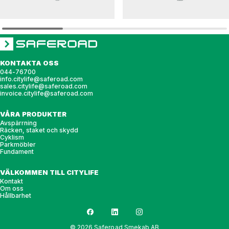
DIAGONAL
BIX
Pollare DIAGONAL
Pollare BIX
KONTAKTA OSS
044-76700
info.citylife@saferoad.com
sales.citylife@saferoad.com
invoice.citylife@saferoad.com
VÅRA PRODUKTER
Avspärrning
Räcken, staket och skydd
Cyklism
Parkmöbler
Fundament
VÄLKOMMEN TILL CITYLIFE
Kontakt
Om oss
Hållbarhet
© 2026 Saferoad Smekab AB