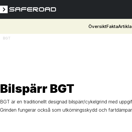
Översikt
Fakta
Artikla
BGT
3D
Bilspärr BGT
BGT är en traditionellt designad bilspärr/cykelgrind med uppgift
Grinden fungerar också som utkörningsskydd och fartdämpare