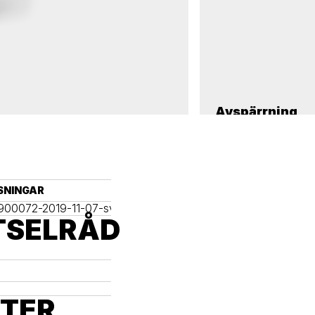
Avspärrning
Ingjutningsfundament,
SNINGAR
7900072-2019-11-07-sv.pdf (1)
TSELRÅD
KTER