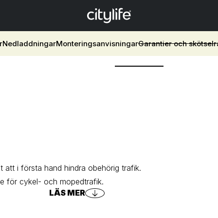
r
Nedladdningar
Monteringsanvisningar
Garantier och skötsel
 att i första hand hindra obehörig trafik.
 för cykel- och mopedtrafik.
LÄS MER