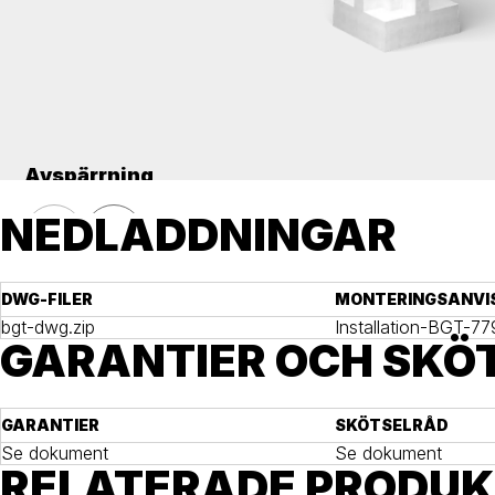
Avspärrning
Betongfundament, bilspärr/avspärrning
NEDLADDNINGAR
DWG-FILER
MONTERINGSANVI
bgt-dwg.zip
Installation-BGT-7
GARANTIER OCH SKÖ
GARANTIER
SKÖTSELRÅD
Se dokument
Se dokument
RELATERADE PRODU