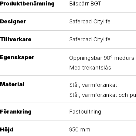
Produktbenämning
Bilspärr BGT
Designer
Saferoad Citylife
Tillverkare
Saferoad Citylife
Egenskaper
Öppningsbar 90° medurs
Med trekantslås
Material
Stål, varmförzinkat
Stål, varmförzinkat och pu
Förankring
Fastbultning
Höjd
950 mm