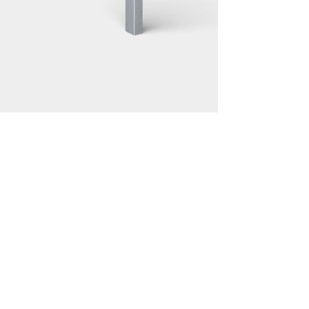
 bilspärr/avspärrning