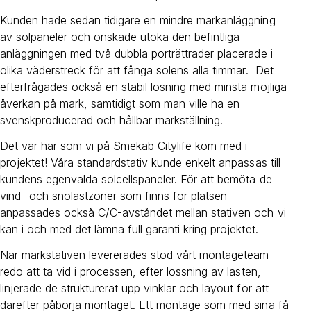
Kunden hade sedan tidigare en mindre markanläggning
av solpaneler och önskade utöka den befintliga
anläggningen med två dubbla porträttrader placerade i
olika väderstreck för att fånga solens alla timmar. Det
efterfrågades också en stabil lösning med minsta möjliga
åverkan på mark, samtidigt som man ville ha en
svenskproducerad och hållbar markställning.
Det var här som vi på Smekab Citylife kom med i
projektet! Våra standardstativ kunde enkelt anpassas till
kundens egenvalda solcellspaneler. För att bemöta de
vind- och snölastzoner som finns för platsen
anpassades också C/C-avståndet mellan stativen och vi
kan i och med det lämna full garanti kring projektet.
När markstativen levererades stod vårt montageteam
redo att ta vid i processen, efter lossning av lasten,
linjerade de strukturerat upp vinklar och layout för att
därefter påbörja montaget. Ett montage som med sina få