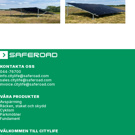
KONTAKTA OSS
044-76700
info.citylife@saferoad.com
sales.citylife@saferoad.com
invoice.citylife@saferoad.com
VÅRA PRODUKTER
Avspärrning
Räcken, staket och skydd
Cyklism
Parkmöbler
Fundament
VÄLKOMMEN TILL CITYLIFE