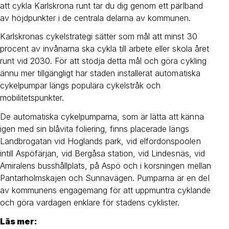
att cykla Karlskrona runt tar du dig genom ett pärlband
av höjdpunkter i de centrala delarna av kommunen.
Karlskronas cykelstrategi sätter som mål att minst 30
procent av invånarna ska cykla till arbete eller skola året
runt vid 2030. För att stödja detta mål och göra cykling
ännu mer tillgängligt har staden installerat automatiska
cykelpumpar längs populära cykelstråk och
mobilitetspunkter.
De automatiska cykelpumparna, som är lätta att känna
igen med sin blåvita foliering, finns placerade längs
Landbrogatan vid Hoglands park, vid elfordonspoolen
intill Aspöfärjan, vid Bergåsa station, vid Lindesnäs, vid
Amiralens busshållplats, på Aspö och i korsningen mellan
Pantarholmskajen och Sunnavägen. Pumparna är en del
av kommunens engagemang för att uppmuntra cyklande
och göra vardagen enklare för stadens cyklister.
Läs mer: