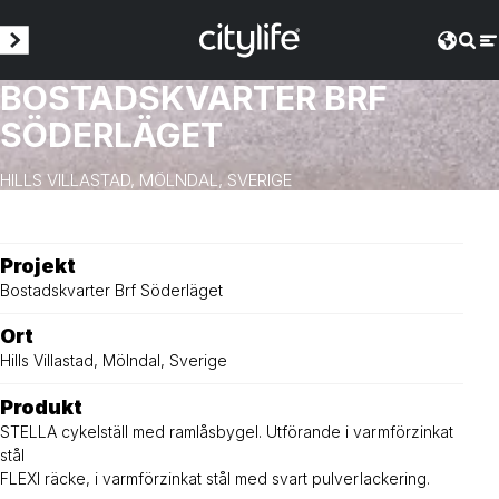
BOSTADSKVARTER BRF
SÖDERLÄGET
HILLS VILLASTAD, MÖLNDAL, SVERIGE
Projekt
Bostadskvarter Brf Söderläget
Ort
Hills Villastad, Mölndal, Sverige
Produkt
STELLA cykelställ med ramlåsbygel. Utförande i varmförzinkat
stål
FLEXI räcke, i varmförzinkat stål med svart pulverlackering.