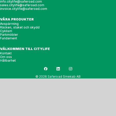
info.citylife@saferoad.com
sales.citylife@saferoad.com
invoice.citylife@saferoad.com
VÅRA PRODUKTER
Avspärrning
Räcken, staket och skydd
Cyklism
Parkmöbler
Fundament
VÄLKOMMEN TILL CITYLIFE
Kontakt
Om oss
Hållbarhet
© 2026 Saferoad Smekab AB