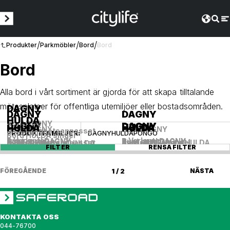
/
/
/
Produkter
Parkmöbler
Bord
Bord
Bord
Alla bord i vårt sortiment är gjorda för att skapa tilltalande
mötesplatser för offentliga utemiljöer eller bostadsområden.
DAGNY
DAGNY
DAGNY
HULDA
Bord DAGNY
DAGNY
DAGNY
DAGNY
DAGNY
HULDA
HULDA
HULDA
HULDA
Bord DAGNY
Bord DAGNY
tillgänglighetsanpassat
PRODUKTFAMILJER
:
DAGNY
HULDA
PONGO
Bord HULDA singel
+ Varianter
+ Varianter
Runt bord DAGNY
Runt bord DAGNY
Runt bord DAGNY
Runt bord DAGNY
NYHET
Bord HULDA singel
tillgänglighetsanpassat
Kvadratiskt bord HULDA
Kvadratiskt bord HULDA
Runt bord HULDA
FILTER
RENSA FILTER
FÖREGÅENDE
1 / 2
NÄSTA
KONTAKTA OSS
044-76700