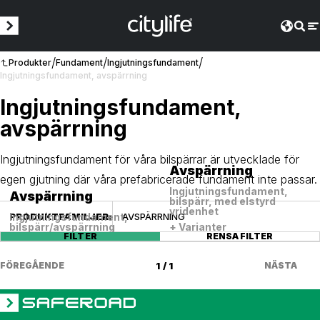
/
/
/
Produkter
Fundament
Ingjutningsfundament
Ingjutningsfundament, avspärrning
Ingjutningsfundament,
avspärrning
Ingjutningsfundament för våra bilspärrar är utvecklade för
Avspärrning
egen gjutning där våra prefabricerade fundament inte passar.
Ingjutningsfundament,
Avspärrning
bilspärr, med elstyrd
vridenhet
PRODUKTFAMILJER
:
AVSPÄRRNING
Ingjutningsfundament,
bilspärr/avspärrning
+ Varianter
FILTER
RENSA FILTER
FÖREGÅENDE
1 / 1
NÄSTA