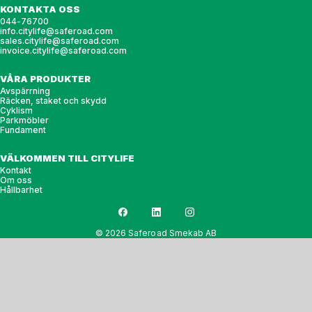
KONTAKTA OSS
044-76700
info.citylife@saferoad.com
sales.citylife@saferoad.com
invoice.citylife@saferoad.com
VÅRA PRODUKTER
Avspärrning
Räcken, staket och skydd
Cyklism
Parkmöbler
Fundament
VÄLKOMMEN TILL CITYLIFE
Kontakt
Om oss
Hållbarhet
© 2026 Saferoad Smekab AB