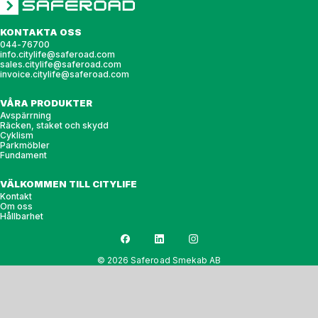
KONTAKTA OSS
044-76700
info.citylife@saferoad.com
sales.citylife@saferoad.com
invoice.citylife@saferoad.com
VÅRA PRODUKTER
Avspärrning
Räcken, staket och skydd
Cyklism
Parkmöbler
Fundament
VÄLKOMMEN TILL CITYLIFE
Kontakt
Om oss
Hållbarhet
© 2026 Saferoad Smekab AB