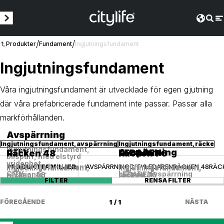
/
/
Produkter
Fundament
Ingjutningsfundament
Ingjutningsfundament
Våra ingjutningsfundament är utvecklade för egen gjutning
där våra prefabricerade fundament inte passar. Passar alla
markförhållanden.
Avspärrning
Ingjutningsfundament, avspärrning
Ingjutningsfundament, räcke
Ingjutningsfundament,
CITY
Avspärrning
LEDAREN
Räcken 48
Räcken 76
bilspärr, med elstyrd
vridenhet
PRODUKTFAMILJER
:
AVSPÄRRNING
CITY
LEDAREN
RÄCKEN 48
RÄC
Ingjutningsfundament,
Ingjutningsfundament,
Ingjutningsfundament,
Ingjutningsfundament,
Ingjutningsfundament,
CITY
bilspärr/avspärrning
+ Varianter
LEDAREN
räcken, 48
räcken, 76
FILTER
RENSA FILTER
FÖREGÅENDE
1 / 1
NÄSTA