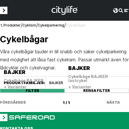
/
/
/
Produkter
Cyklism
Cykelparkering
Cykelbågar
Cykelbågar
Våra cykelbågar bjuder in till snabb och säker cykelparkering
med möjlighet att låsa fast cykelram. Passar utmärkt även för
lådcyklar och cykelvagnar.
BAJKER
BAJKER
Cykelbåge BAJKER
Cykelbåge BAJKER
lastcykel
PRODUKTFAMILJER
:
BAJKER
+ Varianter
+ Varianter
FILTER
RENSA FILTER
FÖREGÅENDE
1 / 1
NÄSTA
KONTAKTA OSS