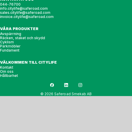
044-76700
info.citylife@saferoad.com
sales.citylife@saferoad.com
invoice.citylife@saferoad.com
VÅRA PRODUKTER
Avspärrning
Räcken, staket och skydd
Cyklism
Parkmöbler
Fundament
VÄLKOMMEN TILL CITYLIFE
Kontakt
Om oss
Hållbarhet
© 2026 Saferoad Smekab AB