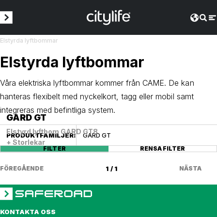
Elstyrda lyftbommar
Elstyrda lyftbommar
Våra elektriska lyftbommar kommer från CAME. De kan
hanteras flexibelt med nyckelkort, tagg eller mobil samt
integreras med befintliga system.
GARD GT
Elstyrd lyftbom GARD GT8
PRODUKTFAMILJER
:
GARD GT
+ Storlekar
FILTER
RENSA FILTER
FÖREGÅENDE
1 / 1
NÄSTA
KONTAKTA OSS