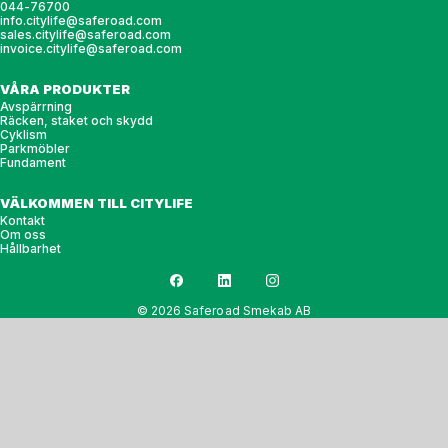
044-76700
info.citylife@saferoad.com
sales.citylife@saferoad.com
invoice.citylife@saferoad.com
VÅRA PRODUKTER
Avspärrning
Räcken, staket och skydd
Cyklism
Parkmöbler
Fundament
VÄLKOMMEN TILL CITYLIFE
Kontakt
Om oss
Hållbarhet
© 2026 Saferoad Smekab AB