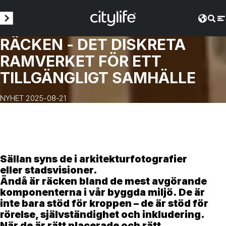
RÄCKEN - DET DISKRETA
RAMVERKET FÖR ETT
TILLGÄNGLIGT SAMHÄLLE
NYHET 2025-08-21
Sällan syns de i arkitekturfotografier
eller stadsvisioner.
Ändå är räcken bland de mest avgörande
komponenterna i vår byggda miljö. De är
inte bara stöd för kroppen – de är stöd för
rörelse, självständighet och inkludering.
När de är rätt placerade och rätt