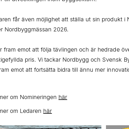
aren får även möjlighet att ställa ut sin produkt
r Nordbyggmässan 2026.
er fram emot att följa tävlingen och är hedrade öve
tigefyllda pris. Vi tackar Nordbygg och Svensk B
fram emot att fortsätta bidra till ännu mer innov
mer om Nomineringen
här
mer om Ledaren
här