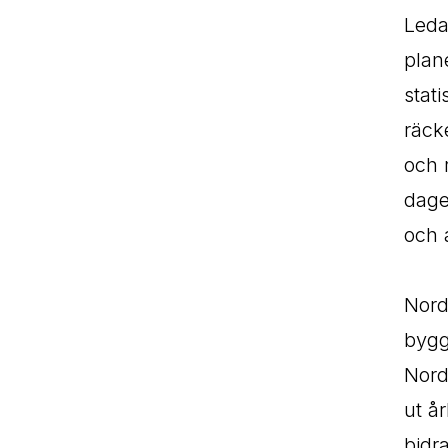
Leda
plan
stat
räck
och 
dage
och a
Nord
bygg
Nord
ut å
bidr