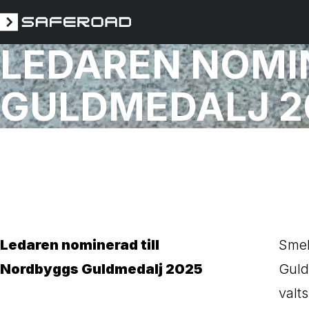
LEDAREN NOMI
GULDMEDALJ 2
Ledaren nominerad till
Smek
Nordbyggs Guldmedalj 2025
Guld
valt