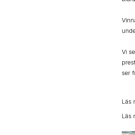
Vinn
unde
Vi s
pres
ser 
Läs 
Läs 