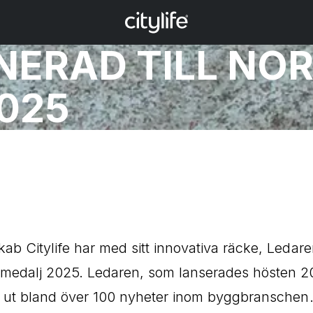
NERAD TILL NO
025
ab Citylife har med sitt innovativa räcke, Ledaren
medalj 2025. Ledaren, som lanserades hösten 20
s ut bland över 100 nyheter inom byggbranschen