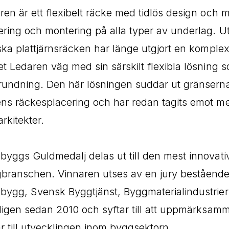
ren är ett flexibelt räcke med tidlös design och 
ering och montering på alla typer av underlag. U
iska plattjärnsräcken har länge utgjort en komple
et Ledaren väg med sin särskilt flexibla lösning 
rundning. Den här lösningen suddar ut gränserna
ns räckesplacering och har redan tagits emot me
rkitekter.
byggs Guldmedalj delas ut till den mest innovat
branschen. Vinnaren utses av en jury bestående
bygg, Svensk Byggtjänst, Byggmaterialindustrier
rligen sedan 2010 och syftar till att uppmärksam
ar till utvecklingen inom byggsektorn.