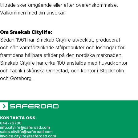
tillträde sker omgående eller efter överenskommelse.
Välkommen med din ansökan
Om Smekab Citylife:
Sedan 1961 har Smekab Citylife
utvecklat, producerat
och sålt varmförzinkade stålprodukter och lösningar för
framtidens hållbara städer på den nordiska marknaden.
Smekab Citylife har cirka 100 anställda med huvudkontor
och fabrik i skånska Önnestad, och kontor i Stockholm
och Göteborg.
KONTAKTA OSS
044-76700
info.citylife@saferoad.com
sales.citylife@saferoad.com
invoice.citylife@saferoad.com