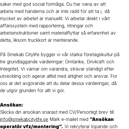
saker med god social förmåga. Du har vana av att
arbeta med händerna och är inte rädd för att ta i, då
mycket av arbetet är manuellt. Vi arbetar direkt i vårt
affärssystem med
rapportering, ritningar och
arbetsinstruktioner samt materialflyttar så erfarenhet av
detta, liksom truckkort är meriterande.
På Smekab Citylife bygger vi vår starka företagskultur på
tre grundläggande värderingar: Omtanke, Drivkraft och
Integritet. Vi värnar om varandra, strävar ständigt efter
utveckling och agerar alltid med ärlighet och ansvar. För
oss är det avgörande att du delar dessa värderingar, då
de utgör grunden för allt vi gör.
Ansökan:
Skicka din ansökan snarast med CV/Personligt brev till
info@smekabcitylife.se
Märk e-mailet med
”Ansökan
operatör vfz/montering”.
Vi rekryterar löpande och