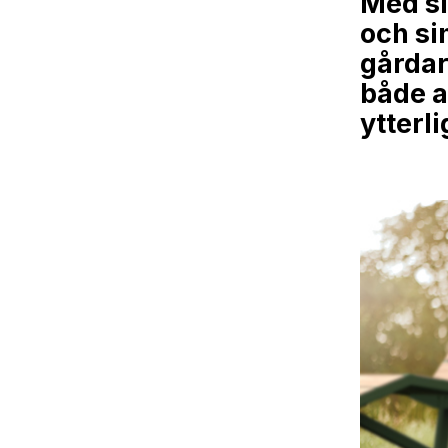
Med si
och sin
gårdar
både a
ytterl