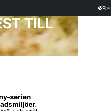
ST TILL
ny-serien
stadsmiljöer.