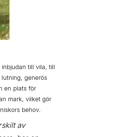
judan till vila, till
l lutning, generös
 en plats för
an mark, vilket gör
nniskors behov.
skilt av