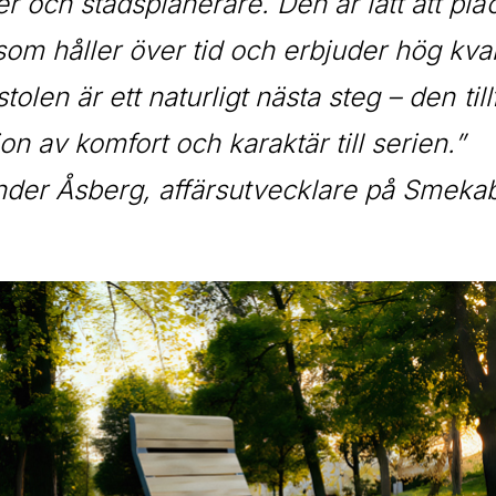
er och stadsplanerare. Den är lätt att pla
om håller över tid och erbjuder hög kvalite
lstolen är ett naturligt nästa steg – den til
n av komfort och karaktär till serien.”
nder Åsberg, affärsutvecklare på Smekab 