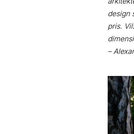
arkitekt
design s
pris. Vi
dimensio
– Alexa