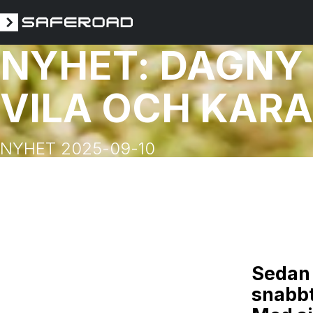
NYHET: DAGNY V
VILA OCH KAR
NYHET 2025-09-10
Sedan 
snabbt 