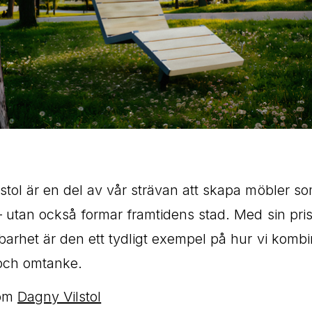
stol är en del av vår strävan att skapa möbler som
– utan också formar framtidens stad. Med sin pri
barhet är den ett tydligt exempel på hur vi kombin
 och omtanke.
 om
Dagny Vilstol