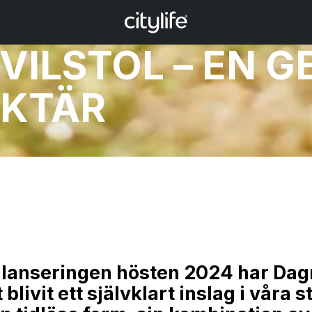
ILSTOL – EN GE
AKTÄR
lanseringen hösten 2024 har Dag
blivit ett självklart inslag i våra 