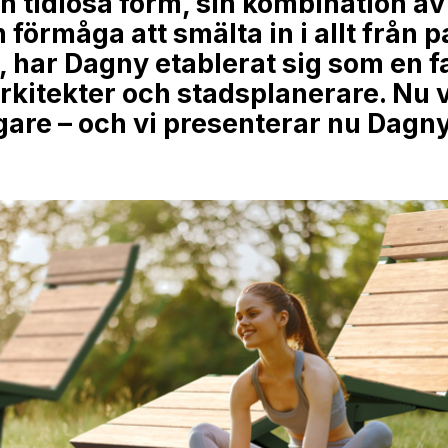
n tidlösa form, sin kombination av 
 förmåga att smälta in i allt från pa
, har Dagny etablerat sig som en f
rkitekter och stadsplanerare. Nu 
igare – och vi presenterar nu Dagny