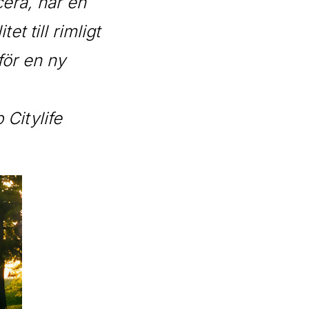
cera, har en
t till rimligt
lför en ny
Citylife