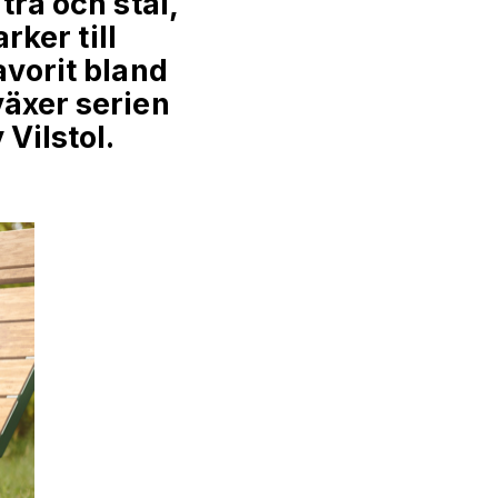
trä och stål,
rker till
avorit bland
växer serien
 Vilstol.