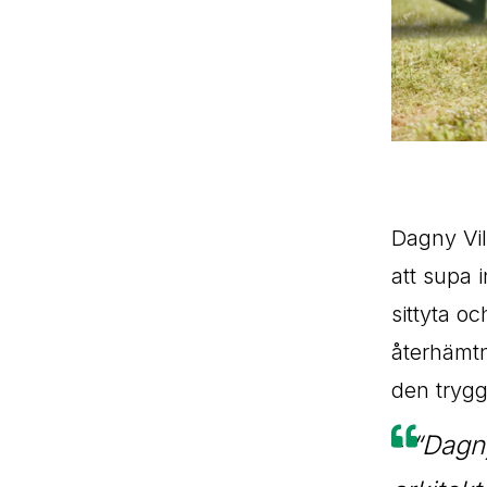
Dagny Vils
att supa i
sittyta o
återhämtn
den trygg
-
“Dagny