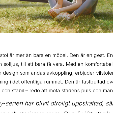
tol är mer än bara en möbel. Den är en gest. En inb
n solljus, till att bara få vara. Med en komfortabe
ch design som andas avkoppling, erbjuder vilstolen
ing i det offentliga rummet. Den är fastbultad ov
 och stabil – redo att möta stadens puls och mä
-serien har blivit otroligt uppskattad, sär