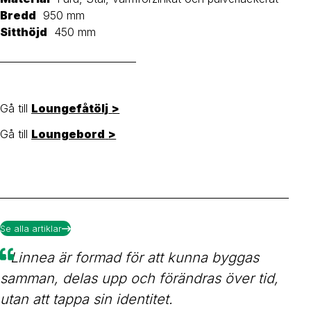
Bredd
950 mm
Sitthöjd
450 mm
____________________________
Gå till
Loungefåtölj
>
Gå till
Loungebord
>
Se alla artiklar
-
Linnea är formad för att kunna byggas
samman, delas upp och förändras över tid,
utan att tappa sin identitet.