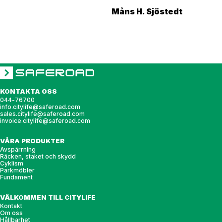
Måns H. Sjöstedt
KONTAKTA OSS
044-76700
info.citylife@saferoad.com
sales.citylife@saferoad.com
invoice.citylife@saferoad.com
VÅRA PRODUKTER
Avspärrning
Räcken, staket och skydd
Cyklism
Parkmöbler
Fundament
VÄLKOMMEN TILL CITYLIFE
Kontakt
Om oss
Hållbarhet