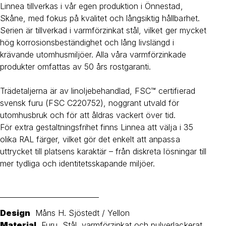
Linnea tillverkas i vår egen produktion i Önnestad,
Skåne, med fokus på kvalitet och långsiktig hållbarhet.
Serien är tillverkad i varmförzinkat stål, vilket ger mycket
hög korrosionsbeständighet och lång livslängd i
krävande utomhusmiljöer. Alla våra varmförzinkade
produkter omfattas av 50 års rostgaranti.
Trädetaljerna är av linoljebehandlad, FSC™ certifierad
svensk furu (FSC C220752), noggrant utvald för
utomhusbruk och för att åldras vackert över tid.
För extra gestaltningsfrihet finns Linnea att välja i 35
olika RAL färger, vilket gör det enkelt att anpassa
uttrycket till platsens karaktär – från diskreta lösningar till
mer tydliga och identitetsskapande miljöer.
____________________________
Design
Måns H. Sjöstedt / Yellon
Material
Furu, Stål, varmförzinkat och pulverlackerat