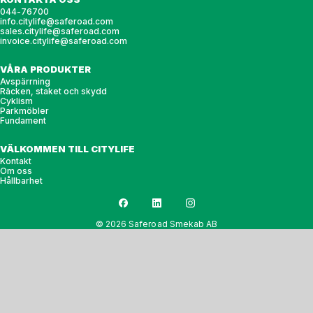
044-76700
info.citylife@saferoad.com
sales.citylife@saferoad.com
invoice.citylife@saferoad.com
VÅRA PRODUKTER
Avspärrning
Räcken, staket och skydd
Cyklism
Parkmöbler
Fundament
VÄLKOMMEN TILL CITYLIFE
Kontakt
Om oss
Hållbarhet
© 2026 Saferoad Smekab AB