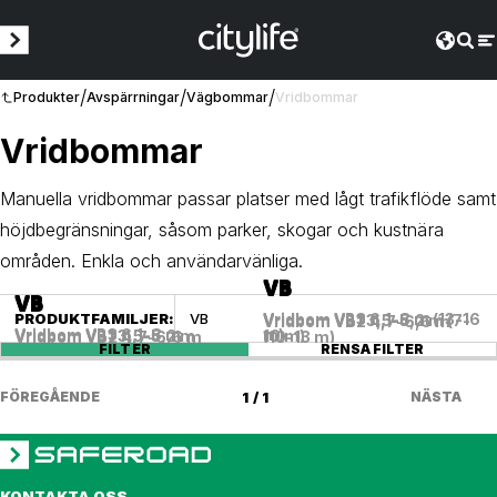
/
/
/
Produkter
Avspärrningar
Vägbommar
Vridbommar
Vridbommar
Manuella vridbommar passar platser med lågt trafikflöde samt
höjdbegränsningar, såsom parker, skogar och kustnära
områden. Enkla och användarvänliga.
VB
VB
VB
VB
VB
VB
PRODUKTFAMILJER
:
VB
Vridbom VB3 6,1-8 m (13-16
Vridbom VB1 3,5-5,2 m (7-
Vridbom VB2 4,7-6,6 m
Vridbom VB3 6,1-8 m
m)
Vridbom VB1 3,5-5,2 m
10 m)
Vridbom VB2 4,7-6,6 m
(10-13 m)
FILTER
RENSA FILTER
FÖREGÅENDE
1 / 1
NÄSTA
KONTAKTA OSS