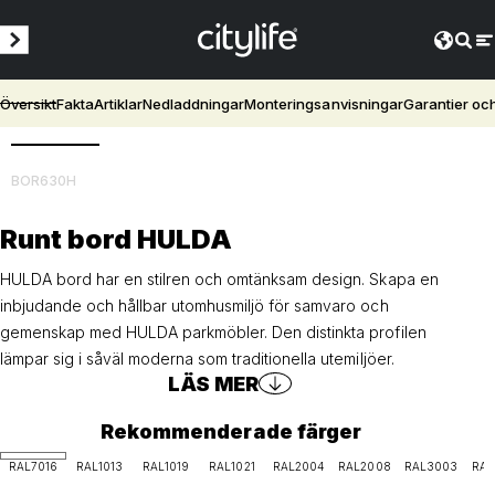
Översikt
Fakta
Artiklar
Nedladdningar
Monteringsanvisningar
Garantier oc
3D
BOR630H
Runt bord HULDA
HULDA bord har en stilren och omtänksam design. Skapa en
inbjudande och hållbar utomhusmiljö för samvaro och
gemenskap med HULDA parkmöbler. Den distinkta profilen
lämpar sig i såväl moderna som traditionella utemiljöer.
LÄS MER
Rekommenderade färger
RAL7016
RAL1013
RAL1019
RAL1021
RAL2004
RAL2008
RAL3003
RAL