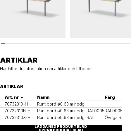
HULDA
HULDA
Bord HULDA singel tillgänglighetsanpassat
Bord HULDA singel
ARTIKLAR
Här hittar du information om artiklar och tillbehör.
ARTIKLAR
Art. nr
Namn
Färg
70732310-H
Runt bord ø0,63 m nedg.
70732310B-H
Runt bord ø0,63 m nedg. RAL9005
RAL9005
70732310X-H
Runt bord ø0,63 m nedg. RAL___
Övriga RAL-k
LADDA NED PRODUKTBLAD
ÖPPNA PRODUKTBLAD